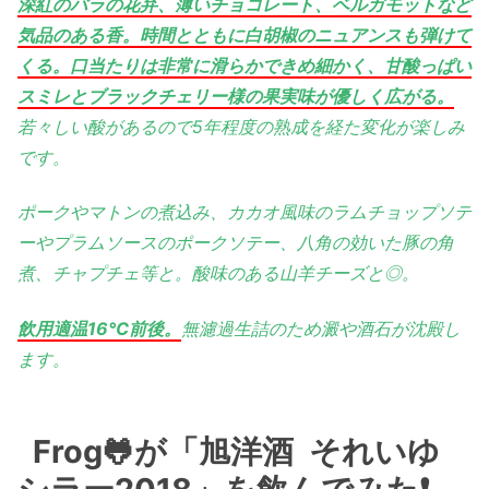
深紅のバラの花弁、薄いチョコレート、ベルガモットなど
気品のある香。時間とともに白胡椒のニュアンスも弾けて
くる。口当たりは非常に滑らかできめ細かく、甘酸っぱい
スミレとブラックチェリー様の果実味が優しく広がる。
若々しい酸があるので5年程度の熟成を経た変化が楽しみ
です。
ポークやマトンの煮込み、カカオ風味のラムチョップソテ
ーやプラムソースのポークソテー、八角の効いた豚の角
煮、チャプチェ等と。酸味のある山羊チーズと◎。
飲用適温16℃前後。
無濾過生詰のため澱や酒石が沈殿し
ます。
Frog🐸が「旭洋酒 それいゆ