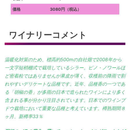
価格
3080円（税込）
ワイナリーコメント
温暖化対策のため、標高約500mの自社畑で2008年から
一文字短梢棚式で栽培しているシラー。ピノ・ノワールほ
ど密着粒ではありませんが果皮が薄く、収穫前の降雨で割
れやすいデリケートな品種です。近年、品種香の一つであ
る「胡椒の香」が多雨の日本で造られたワインにより多く
含まれる事が分かり注目されています。日本でのワインブ
ドウ栽培において重要な品種と考えています。樽熟期間８
ヶ月、新樽率33％