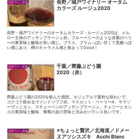
長野／城戸ワイナリー オータム
日本ワイン辞典
カラーズ ルージュ2020
長野・城戸ワイナリーのオータムカラーズ・ルージュ2020は、メル
ロー主体のアッサンブラージュ赤。ブルーベリーのような赤紫のベリ
ーの果実味と酸味が良い感じ。プラス、プラムっぽい甘くて黒糖っぽ
い感じあり、樽のキャラメル感と相まってGood！
千葉／齊藤ぶどう園
日本ワイン辞典
2020（赤）
齊藤ぶどう園の2020を飲んだ感想。カジュアルで素朴な味わいで、
ゴクゴク飲めるヴァンドソワフ赤。マスカット・ベーリーA、ヤマソ
ーヴィニヨン、スチューベンのアッサンブラージュ。チェリーとカシ
スの果実味と酸味、葡萄の皮の苦味と渋みがバランス良いです。
⭐️ちょっと贅沢／北海道／ドメー
日本ワイン辞典
ヌアツシスズキ Acchi Blanc