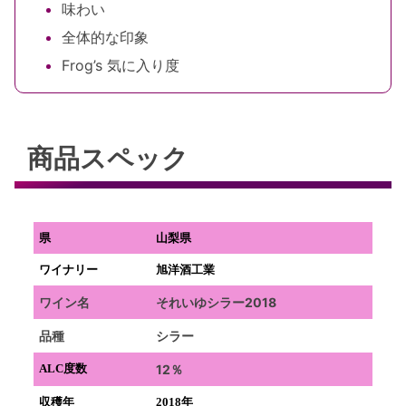
味わい
全体的な印象
Frog’s 気に入り度
商品スペック
県
山梨県
ワイナリー
旭洋酒工業
ワイン名
それいゆシラー2018
品種
シラー
ALC度数
12％
収穫年
2018年