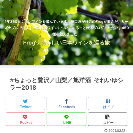
1年360日くらいワインを嗜んでいます。辛口系が好みのFrogが飲んだ、リー
ズナブルでおすすめの日本ワインについてゆるっと綴るブログ。ただいま450
種を超えました！
Frog's おいしい日本ワインを巡る旅
⭐️ちょっと贅沢／山梨／旭洋酒 それいゆシ
ラー2018
Twitter
Facebook
はてブ
Pocket
LINE
コピー
2021.03.12