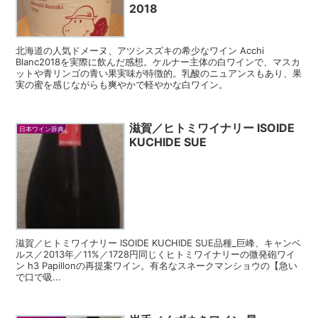
2018
北海道の人気ドメーヌ、アツシスズキの希少なワイン Acchi
Blanc2018を実際に飲んだ感想。ケルナー主体の白ワインで、マスカ
ットや青リンゴの青い果実味が特徴的。乳酸のニュアンスもあり、果
実の蜜を感じながらも爽やかで軽やかな白ワイン。
滋賀／ヒトミワイナリー ISOIDE
日本ワイン辞典
KUCHIDE SUE
滋賀／ヒトミワイナリー ISOIDE KUCHIDE SUE品種_巨峰、キャンベ
ルス／2013年／11%／1728円同じくヒトミワイナリーの微発砲ワイ
ン h3 Papillonの再提案ワイン。有名なスネークマンショウの【急い
で口で吸...