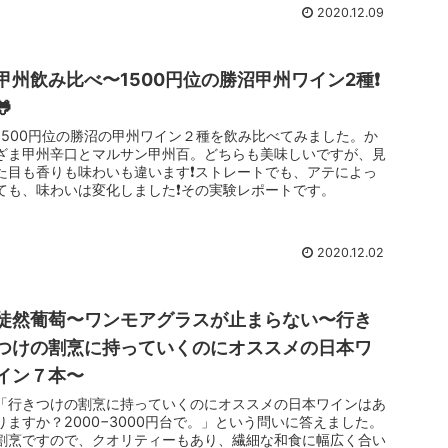
2020.12.09
甲州飲み比べ〜1500円位の勝沼甲州ワイン2種❗️
🐸
1500円位の勝沼の甲州ワイン２種を飲み比べてみました。か
ざま甲州辛口とマルサン甲州百。どちらも美味しいですが、見
た目も香りも味わいも違います❗️ストレートでも、アテによっ
ても、味わいは変化しました❗️その実験レポートです。
2020.12.02
徒然葡萄〜ワンモアグラスが止まらない〜行き
つけの割烹に持っていくのにオススメの日本ワ
イン７本〜
「行きつけの割烹に持っていくのにオススメの日本ワインはあ
りますか？2000−3000円台で。」という問いに答えました。
割烹ですので、クオリティーもあり、繊細な和食に幅広く合い