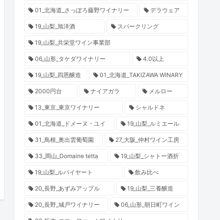
01_北海道_さっぽろ藤野ワイナリー
デラウェア
19_山梨_旭洋酒
スパークリング
19_山梨_共栄堂ワイン事業部
06_山形_タケダワイナリー
4.0以上
19_山梨_四恩醸造
01_北海道_TAKIZAWA WINARY
2000円台
ナイアガラ
メルロー
13_東京_東京ワイナリー
シャルドネ
01_北海道_ドメーヌ・ユイ
19_山梨_ルミエール
31_鳥根_奥出雲葡萄園
27_大阪_仲村ワイン工房
33_岡山_Domaine tetta
19_山梨_シャトー酒折
19_山梨_ルバイヤート
飲み比べ
20_長野_あずみアップル
19_山梨_三養醸造
20_長野_城戸ワイナリー
06_山形_朝日町ワイン