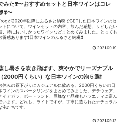
でみた❣️〜おすすめセットと日本ワインはコレ
🐸❣️〜
Frogが2020年以降にふるさと納税でGETした日本ワインのセ
ットについて、ワインセットの内容、飲んだ感想、リピしたい
度、特においしかったワインなどまとめてみました。とっても
お得感あります❗️日本ワインのふるさと納税❗️❗️
2021.09.19
蒸し暑さを吹き飛ばす、爽やかでリーズナブル
（2000円くらい）な日本ワインの泡５選❗️
お休みの昼下がりにカジュアルに飲める、2000円くらいの日
本ワインのスパークリングをまとめてみました。デラウェア、
ナイアガラ、ポートランド、巨峰など品種もバラエティに富ん
でいます。どれも、ライトですが、丁寧に造られたナチュラル
な泡たちです。
2021.09.12