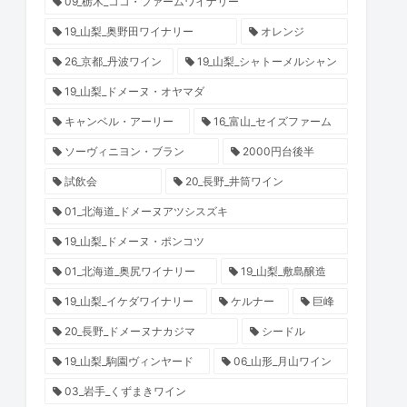
09_栃木_ココ・ファームワイナリー
19_山梨_奥野田ワイナリー
オレンジ
26_京都_丹波ワイン
19_山梨_シャトーメルシャン
19_山梨_ドメーヌ・オヤマダ
キャンベル・アーリー
16_富山_セイズファーム
ソーヴィニヨン・ブラン
2000円台後半
試飲会
20_長野_井筒ワイン
01_北海道_ドメーヌアツシスズキ
19_山梨_ドメーヌ・ポンコツ
01_北海道_奥尻ワイナリー
19_山梨_敷島醸造
19_山梨_イケダワイナリー
ケルナー
巨峰
20_長野_ドメーヌナカジマ
シードル
19_山梨_駒園ヴィンヤード
06_山形_月山ワイン
03_岩手_くずまきワイン