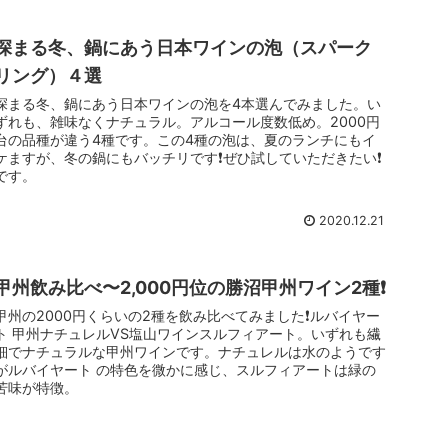
深まる冬、鍋にあう日本ワインの泡（スパーク
リング）４選
深まる冬、鍋にあう日本ワインの泡を4本選んでみました。い
ずれも、雑味なくナチュラル。アルコール度数低め。2000円
台の品種が違う4種です。この4種の泡は、夏のランチにもイ
ケますが、冬の鍋にもバッチリです❗️ぜひ試していただきたい❗️
です。
2020.12.21
甲州飲み比べ〜2,000円位の勝沼甲州ワイン2種❗️
甲州の2000円くらいの2種を飲み比べてみました❗️ルバイヤー
ト 甲州ナチュレルVS塩山ワインスルフィアート。いずれも繊
細でナチュラルな甲州ワインです。ナチュレルは水のようです
がルバイヤート の特色を微かに感じ、スルフィアートは緑の
苦味が特徴。