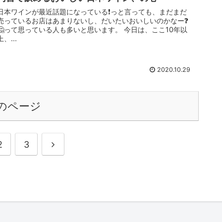
日本ワインが最近話題になっている❗️っと言っても、まだまだ
売っているお店はあまりないし、だいたいおいしいのかなー❓
🤔って思っている人も多いと思います。 今日は、ここ10年以
上、...
2020.10.29
のページ
2
3