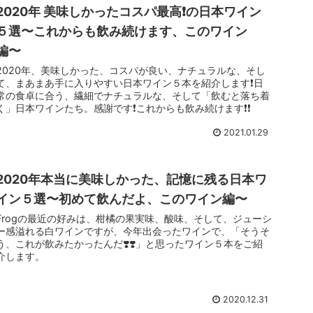
2020年 美味しかったコスパ最高❗️の日本ワイン
５選〜これからも飲み続けます、このワイン
編〜
2020年、美味しかった、コスパが良い、ナチュラルな、そし
て、まあまあ手に入りやすい日本ワイン５本を紹介します❗️日
常の食卓に合う、繊細でナチュラルな、そして「飲むと落ち着
く」日本ワインたち。感謝です❗️これからも飲み続けます❗️❗️
2021.01.29
2020年本当に美味しかった、記憶に残る日本ワ
イン５選〜初めて飲んだよ、このワイン編〜
Frogの最近の好みは、柑橘の果実味、酸味、そして、ジューシ
ー感溢れる白ワインですが、今年出会ったワインで、「そうそ
う、これが飲みたかったんだ❣️❣️」と思ったワイン５本をご紹
介します。
2020.12.31