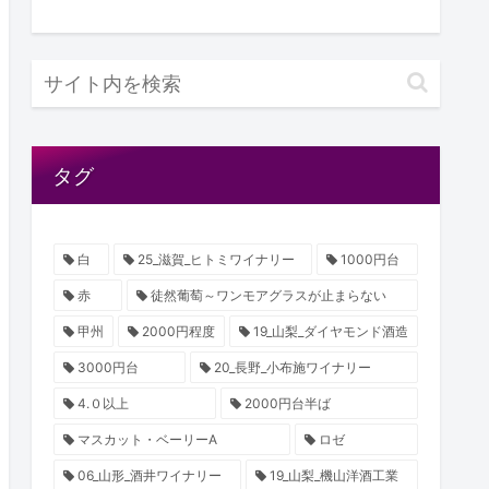
タグ
白
25_滋賀_ヒトミワイナリー
1000円台
赤
徒然葡萄～ワンモアグラスが止まらない
甲州
2000円程度
19_山梨_ダイヤモンド酒造
3000円台
20_長野_小布施ワイナリー
4.０以上
2000円台半ば
マスカット・ベーリーA
ロゼ
06_山形_酒井ワイナリー
19_山梨_機山洋酒工業