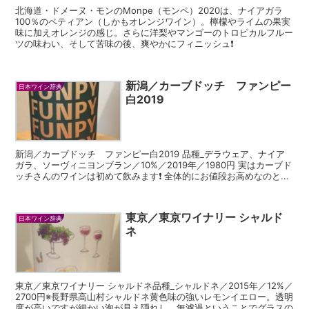
北海道・ドメーヌ・モンのMonpe（モンペ）2020は、ナイアガラ
100％のペティアン（しかもオレンジワイン）。檸檬やライムの果実
味に加えオレンジの感じ。さらに洋梨やマンゴーのトロピカルフルー
ツの味わい、そして苦味の後、爽やかにフィニッシュ❗️
新潟／カーブドッチ ファンピー
日本ワイン辞典
白2019
新潟／カーブドッチ ファンピー白2019 品種_デラウェア、ナイア
ガラ、ソーヴィニヨンブラン／10%／2019年／1980円 実はカーブド
ッチさんのワインは初めて飲みます❗️ 全体的にお値段お高めなのと...
東京／東京ワイナリー シャルド
日本ワイン辞典
ネ
東京／東京ワイナリー シャルドネ品種_シャルドネ／2015年／12%／
2700円※長野県高山村シャルドネ黄色味の強いレモンイエロー。透明
度が高いですが細かい泡が見え隠れし、無濾過ということでグラスの