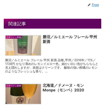
Frog
関連記事
勝沼／ルミエール フレール 甲州
日本ワイン辞典
新酒
勝沼／ルミエール フレール 甲州 新酒 品種_甲州／2016年／11%／
1728円 かなり薄めのレモンイエロー色。細かい白い泡がちらちらと
見え隠れしますが、表面はクリーンです。 酸味の強い柑橘のレモン
のようなフレッシュな香り。...
北海道／ドメーヌ・モン
日本ワイン辞典
Monpe（モンペ）2020