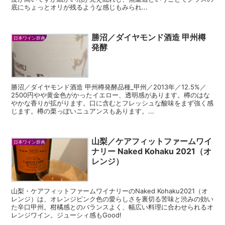
底にちょっとオリが残るような感じもみられ...
勝沼／ダイヤモンド酒造 甲州樽
日本ワイン辞典
発酵
勝沼／ダイヤモンド酒造 甲州樽発酵品種_甲州／2013年／12.5%／
2500円やや黄金色がかったイエロー、透明感があります。樽のはな
やかな香りが拡がります。口に含むとフレッシュな酸味をまず強く感
じます。樽の栗っぽいニュアンスもあります。...
山梨／ケアフィットファームワイ
日本ワイン辞典
ナリー Naked Kohaku 2021（オ
レンジ）
山梨・ケアフィットファームワイナリーのNaked Kohaku2021（オ
レンジ）は、オレンジピンク色の愛らしさを裏切る苦味と渋みの効い
た辛口甲州。柑橘感とのバランスよく、幅広い料理に合わせられるオ
レンジワイン。ジューシィ感もGood!