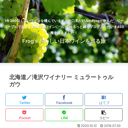
1年360日くらいワインを嗜んでいます。辛口系が好みのFrogが飲んだ、リー
ズナブルでおすすめの日本ワインについてゆるっと綴るブログ。ただいま450
種を超えました！
Frog's おいしい日本ワインを巡る旅
北海道／滝沢ワイナリー ミュラートゥル
ガウ
Twitter
Facebook
はてブ
Pocket
LINE
コピー
2020.10.12
2016.07.30