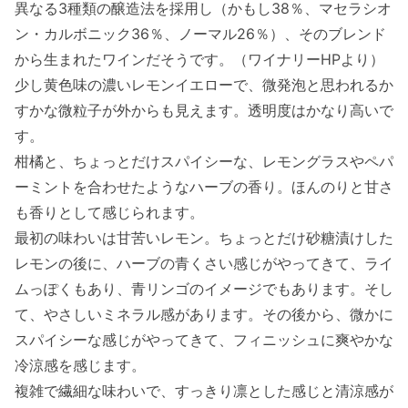
異なる3種類の醸造法を採用し（かもし38％、マセラシオ
ン・カルボニック36％、ノーマル26％）、そのブレンド
から生まれたワインだそうです。（ワイナリーHPより）
少し黄色味の濃いレモンイエローで、微発泡と思われるか
すかな微粒子が外からも見えます。透明度はかなり高いで
す。
柑橘と、ちょっとだけスパイシーな、レモングラスやペパ
ーミントを合わせたようなハーブの香り。ほんのりと甘さ
も香りとして感じられます。
最初の味わいは甘苦いレモン。ちょっとだけ砂糖漬けした
レモンの後に、ハーブの青くさい感じがやってきて、ライ
ムっぽくもあり、青リンゴのイメージでもあります。そし
て、やさしいミネラル感があります。その後から、微かに
スパイシーな感じがやってきて、フィニッシュに爽やかな
冷涼感を感じます。
複雑で繊細な味わいで、すっきり凛とした感じと清涼感が