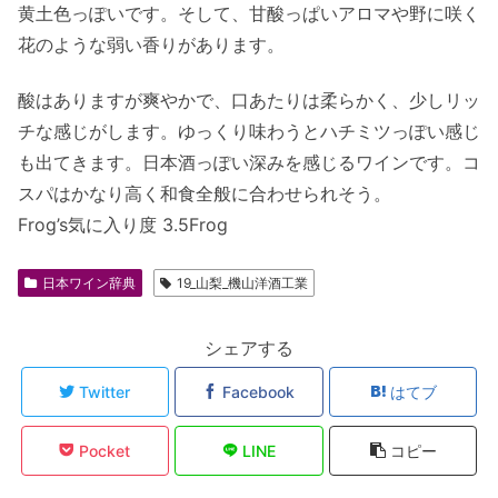
黄土色っぽいです。そして、甘酸っぱいアロマや野に咲く
花のような弱い香りがあります。
酸はありますが爽やかで、口あたりは柔らかく、少しリッ
チな感じがします。ゆっくり味わうとハチミツっぽい感じ
も出てきます。日本酒っぽい深みを感じるワインです。コ
スパはかなり高く和食全般に合わせられそう。
Frog’s気に入り度 3.5Frog
日本ワイン辞典
19_山梨_機山洋酒工業
シェアする
Twitter
Facebook
はてブ
Pocket
LINE
コピー