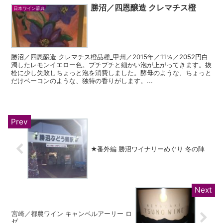
勝沼／四恩醸造 クレマチス橙
日本ワイン辞典
勝沼／四恩醸造 クレマチス橙品種_甲州／2015年／11％／2052円白
濁したレモンイエロー色。プチプチと細かい泡が上がってきます。抜
栓に少し失敗しちょっと泡を消費しました。酵母のような、ちょっと
だけベーコンのような、独特の香りがします。...
★番外編 勝沼ワイナリーめぐり 冬の陣
宮崎／都農ワイン キャンベルアーリー ロ
ゼ