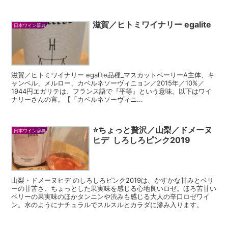
滋賀／ヒトミワイナリー egalite
日本ワイン辞典
滋賀／ヒトミワイナリー egalite品種_マスカットベーリーA主体、キ
ャンベル、メルロー、カベルネソーヴィニョン／2015年／10%／
1944円エガリテは、フランス語で『平等』という意味。以下はワイ
ナリーさんの言。【「カベルネソーヴィニ...
⭐️ちょっと贅沢／山梨／ドメーヌ
日本ワイン辞典
ヒデ しろしろピンク2019
山梨・ドメーヌヒデ のしろしろピンク2019は、かすかな甘みとベリ
ーの甘苦さ、ちょっとした果実味を感じる心地良いロゼ。ほろ苦甘い
ベリーの果実味のほかタンニンや渋みも感じる大人の辛口ロゼワイ
ン。水のようにナチュラルでスルスルとカラダに滲み入ります。