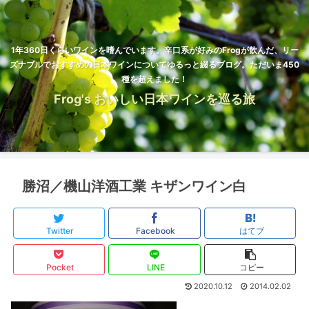
1年360日くらいワインを嗜んでいます。辛口系が好みのFrogが飲んだ、リー
ズナブルでおすすめの日本ワインについてゆるっと綴るブログ。ただいま450
種を超えました！
Frog's おいしい日本ワインを巡る旅
勝沼／機山洋酒工業 キザンワイン白
Twitter
Facebook
はてブ
Pocket
LINE
コピー
2020.10.12
2014.02.02