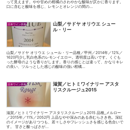
って見えます。やや甘めの柑橘のさわやかな酸味が仄かに香ります。
口に含むと酸味を感じ、レモンとオレンジの間の...
山梨／サドヤ オリウエ シュー
日本ワイン辞典
ル・リー
山梨／サドヤ オリウエ シュール・リー品種／甲州／2014年／12%／
1620円少し乳白色系のレモンイエロー。透明度は高いです。くぐも
った酵母のような香りがします。香りの感じとは違って、かなりキレ
の良い、ツルっとした感じの酸味の強い柑橘...
滋賀／ヒトミワイナリー アスタ
日本ワイン辞典
リスクルージュ2015
滋賀／ヒトミワイナリー アスタリスクルージュ2015 品種_メルロー
／2015年／11%／2052円 上品なやや深みのある赤むらさき色。深紅
のイメージがありつつも、若々しさやフレッシュさを感じる色合いで
す。 甘さと酸っぱさが...