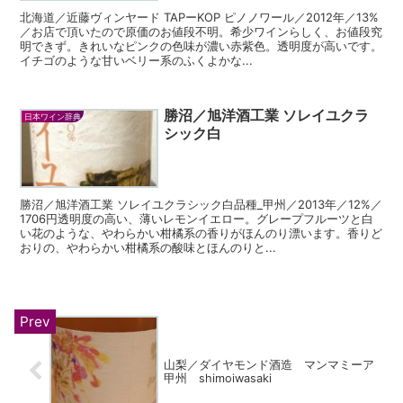
北海道／近藤ヴィンヤード TAPーKOP ピノノワール／2012年／13%
／お店で頂いたので原価のお値段不明。希少ワインらしく、お値段究
明できず。きれいなピンクの色味が濃い赤紫色。透明度が高いです。
イチゴのような甘いベリー系のふくよかな...
勝沼／旭洋酒工業 ソレイユクラ
日本ワイン辞典
シック白
勝沼／旭洋酒工業 ソレイユクラシック白品種_甲州／2013年／12%／
1706円透明度の高い、薄いレモンイエロー。グレープフルーツと白
い花のような、やわらかい柑橘系の香りがほんのり漂います。香りど
おりの、やわらかい柑橘系の酸味とほんのりと...
山梨／ダイヤモンド酒造 マンマミーア
甲州 shimoiwasaki