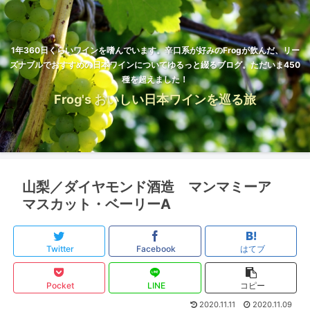
1年360日くらいワインを嗜んでいます。辛口系が好みのFrogが飲んだ、リー
ズナブルでおすすめの日本ワインについてゆるっと綴るブログ。ただいま450
種を超えました！
Frog's おいしい日本ワインを巡る旅
山梨／ダイヤモンド酒造 マンマミーア
マスカット・ベーリーA
Twitter
Facebook
はてブ
Pocket
LINE
コピー
2020.11.11
2020.11.09