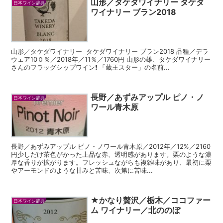
山形／タケダワイナリー タケダ
日本ワイン辞典
ワイナリー ブラン2018
山形／タケダワイナリー タケダワイナリー ブラン2018 品種／デラ
ウェア10０％／2018年／11％／1760円 山形の雄、タケダワイナリー
さんのフラッグシップワイン❗️ 「蔵王スター」の名前...
長野／あずみアップル ピノ・ノ
日本ワイン辞典
ワール青木原
長野／あずみアップル ピノ・ノワール青木原／2012年／12%／2160
円少しだけ茶色がかった上品な赤、透明感があります。栗のような濃
厚な香りが拡がります。フレッシュながらも複雑味があり、最初に栗
やアーモンドのような甘みと苦味、次第に苦味...
★かなり贅沢／栃木／ココファー
日本ワイン辞典
ム ワイナリー／北ののぼ