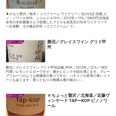
★かなり贅沢／栃木／ココファーム ワイナリー／北ののぼ 品種_ピ
ノ・ノワール90%、シャルドネ10％／2012年／11%／5800円北海道
余市の木村農園さんで収穫したブドウを岩見沢の10Ｒワイナリーで
一次発酵、その後足利市（ココファーム）で...
勝沼／グレイスワイン グリド甲
日本ワイン辞典
州
勝沼／グレイスワイン グリド甲州品種_甲州／2013年／12％／1831
円薄いレモンイエローですが、微かにピンクや緑を感じます。グレー
プフルーツのような柑橘系の香りですが、ハチミツや若草の青いイメ
ージもあります。香りどおりの柑橘＆蜜の味わい...
☆ちょっと贅沢／北海道／近藤ヴ
日本ワイン辞典
ィンヤード TAPーKOP ピノノワ
ール