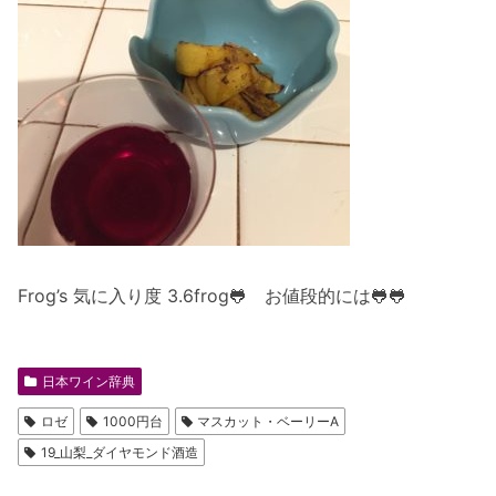
Frog’s 気に入り度 3.6frog🐸 お値段的には🐸🐸
日本ワイン辞典
ロゼ
1000円台
マスカット・ベーリーA
19_山梨_ダイヤモンド酒造