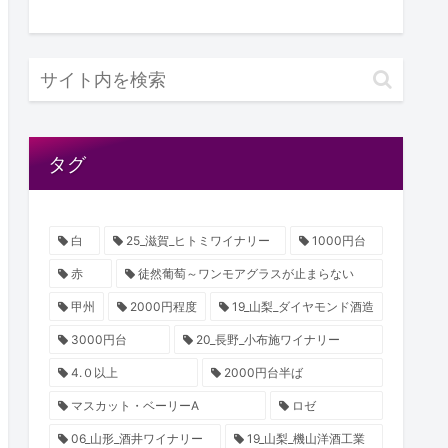
タグ
白
25_滋賀_ヒトミワイナリー
1000円台
赤
徒然葡萄～ワンモアグラスが止まらない
甲州
2000円程度
19_山梨_ダイヤモンド酒造
3000円台
20_長野_小布施ワイナリー
4.０以上
2000円台半ば
マスカット・ベーリーA
ロゼ
06_山形_酒井ワイナリー
19_山梨_機山洋酒工業