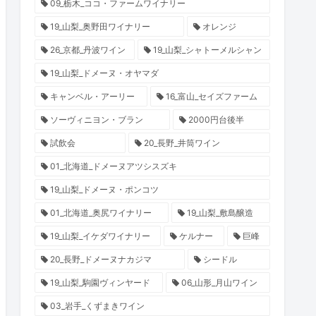
09_栃木_ココ・ファームワイナリー
19_山梨_奥野田ワイナリー
オレンジ
26_京都_丹波ワイン
19_山梨_シャトーメルシャン
19_山梨_ドメーヌ・オヤマダ
キャンベル・アーリー
16_富山_セイズファーム
ソーヴィニヨン・ブラン
2000円台後半
試飲会
20_長野_井筒ワイン
01_北海道_ドメーヌアツシスズキ
19_山梨_ドメーヌ・ポンコツ
01_北海道_奥尻ワイナリー
19_山梨_敷島醸造
19_山梨_イケダワイナリー
ケルナー
巨峰
20_長野_ドメーヌナカジマ
シードル
19_山梨_駒園ヴィンヤード
06_山形_月山ワイン
03_岩手_くずまきワイン