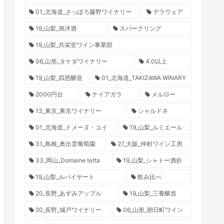
01_北海道_さっぽろ藤野ワイナリー
デラウェア
19_山梨_旭洋酒
スパークリング
19_山梨_共栄堂ワイン事業部
06_山形_タケダワイナリー
4.0以上
19_山梨_四恩醸造
01_北海道_TAKIZAWA WINARY
2000円台
ナイアガラ
メルロー
13_東京_東京ワイナリー
シャルドネ
01_北海道_ドメーヌ・ユイ
19_山梨_ルミエール
31_鳥根_奥出雲葡萄園
27_大阪_仲村ワイン工房
33_岡山_Domaine tetta
19_山梨_シャトー酒折
19_山梨_ルバイヤート
飲み比べ
20_長野_あずみアップル
19_山梨_三養醸造
20_長野_城戸ワイナリー
06_山形_朝日町ワイン