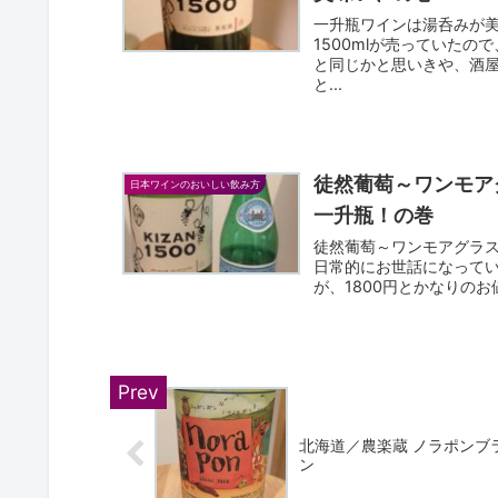
一升瓶ワインは湯呑みが
1500mlが売っていた
と同じかと思いきや、酒
と...
徒然葡萄～ワンモア
日本ワインのおいしい飲み方
一升瓶！の巻
徒然葡萄～ワンモアグラス
日常的にお世話になってい
が、1800円とかなりのお
北海道／農楽蔵 ノラポンブ
ン