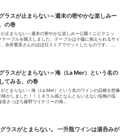
グラスが止まらない～週末の密やかな楽しみー
、の巻
スが止まらない～週末の密やかな楽しみー公園ミニピクニッ
クテーブルを購入しました。テーブルは小脇に抱えられるサイ
。糸井重里さんのほぼ日ストアでゲットしたものです。 ...
ラスがとまらない～海（La Mer）という名の
してみる、の巻
がとまらない～海（La Mer）という名のワインの品種を想像
の味がしました！！ミネラル感となんともいえない塩梅の塩
道さっぽろ藤野ワイナリーの海...
アグラスがとまらない。 一升瓶ワインは湯呑みが