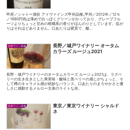
甲府／シャトー酒折 アイヴァインズ甲州品種_甲州／2012年／12％
／1680円色は薄めで白っぽくグリーンがかっており、グレープフル
ーツよりちょっと甘めの柑橘系の香りがほんのりとしています。拡が
りはそれほどありません。口あたりは硬質で、酸...
長野／城戸ワイナリー オータム
日本ワイン辞典
カラーズ ルージュ2021
長野・城戸ワイナリーのオータムカラーズ ルージュ2021は、ラズベ
リーの生き生きとした果実味・酸味と黒ベリーの感じがちょっと、そ
して樽のキャラメル感が絶妙なバランス。口あたりのまろやかさと優
しさに感動するメルロー主体のライトな赤。
東京／東京ワイナリー シャルド
日本ワイン辞典
ネ