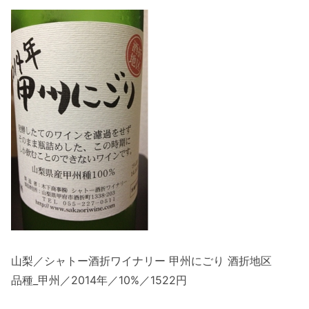
山梨／シャトー酒折ワイナリー 甲州にごり 酒折地区
品種_甲州／2014年／10%／1522円