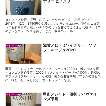
ナリー ピノグリ
☆ちょっと贅沢／長野／山辺ワイナリー ピノグリ品種_ピノグリ／
2012年／12%／3450円やや濃いめのレモンイエロー、黄金のニュア
ンスもあります。花とハチミツのような甘くてふくよかな香り。洋梨
のようなニュアンスもあり、また、欧米のシャル...
滋賀／ヒトミワイナリー ソワ
日本ワイン辞典
フ・ルージュ2020
滋賀・ヒトミワイナリーのソワフ・ルージュ2020は、喉の渇きを癒
すゴクゴク飲める赤。2020はマスカット・ベーリーA100％。最初の
アタックはブルーベリー、その後、微かな甘みを感じプラムの雰囲気
に。味わいしっかりだが、ウルトラライトな赤。
甲府／シャトー酒折 アイヴァイ
日本ワイン辞典
ンズ甲州