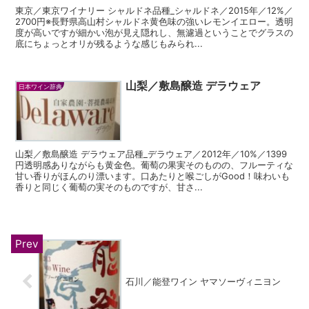
東京／東京ワイナリー シャルドネ品種_シャルドネ／2015年／12%／
2700円※長野県高山村シャルドネ黄色味の強いレモンイエロー。透明
度が高いですが細かい泡が見え隠れし、無濾過ということでグラスの
底にちょっとオリが残るような感じもみられ...
山梨／敷島醸造 デラウェア
日本ワイン辞典
山梨／敷島醸造 デラウェア品種_デラウェア／2012年／10%／1399
円透明感ありながらも黄金色。葡萄の果実そのものの、フルーティな
甘い香りがほんのり漂います。口あたりと喉ごしがGood！味わいも
香りと同じく葡萄の実そのものですが、甘さ...
石川／能登ワイン ヤマソーヴィニヨン