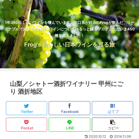
1年360日くらいワインを嗜んでいます。辛口系が好みのFrogが飲んだ、リー
ズナブルでおすすめの日本ワインについてゆるっと綴るブログ。ただいま450
種を超えました！
Frog's おいしい日本ワインを巡る旅
山梨／シャトー酒折ワイナリー 甲州にご
り 酒折地区
Twitter
Facebook
はてブ
Pocket
LINE
コピー
2020.10.12
2014.11.09