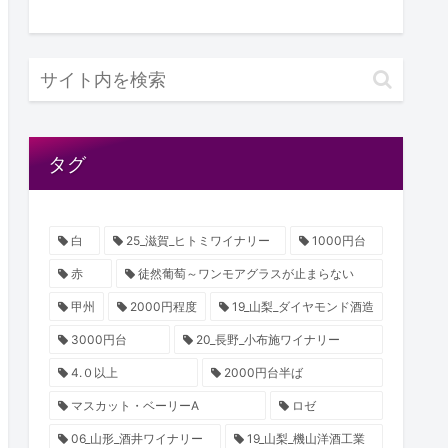
タグ
白
25_滋賀_ヒトミワイナリー
1000円台
赤
徒然葡萄～ワンモアグラスが止まらない
甲州
2000円程度
19_山梨_ダイヤモンド酒造
3000円台
20_長野_小布施ワイナリー
4.０以上
2000円台半ば
マスカット・ベーリーA
ロゼ
06_山形_酒井ワイナリー
19_山梨_機山洋酒工業