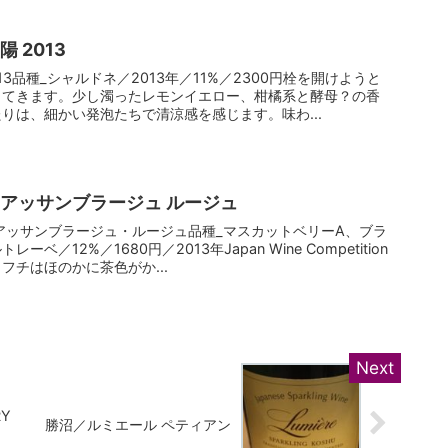
 2013
13品種_シャルドネ／2013年／11%／2300円栓を開けようと
ってきます。少し濁ったレモンイエロー、柑橘系と酵母？の香
りは、細かい発泡たちで清涼感を感じます。味わ...
 アッサンブラージュ ルージュ
アッサンブラージュ・ルージュ品種_マスカットベリーA、ブラ
／12%／1680円／2013年Japan Wine Competition
フチはほのかに茶色がか...
RY
勝沼／ルミエール ペティアン