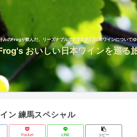
好みのFrogが飲んだ、リーズナブルでおすすめの日本ワインについて
Frog's おいしい日本ワインを巡る
イン 練馬スペシャル
Pocket
LINE
コピー