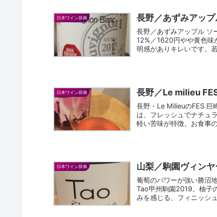
長野／あずみアップ
日本ワイン辞典
長野／あずみアップル ソ
12%／1620円やや黄
明感がありキレいです。若
長野／Le milieu 
日本ワイン辞典
長野・Le MilieuのF
は、フレッシュでナチュ
軽い苦味が特徴。お食事
山梨／駒園ヴィンヤー
日本ワイン辞典
葡萄のパワーが強い勝沼地
Tao甲州駒園2019。
みを感じる、フィニッシ