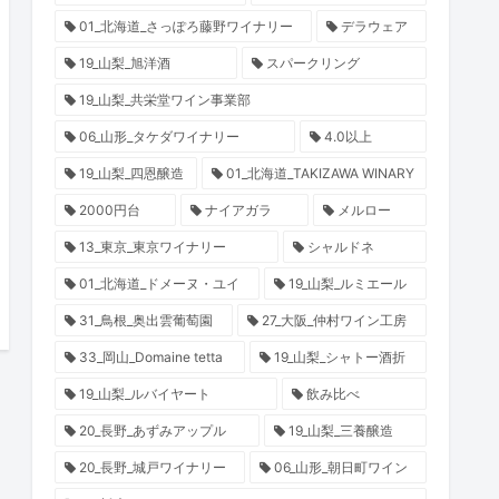
01_北海道_さっぽろ藤野ワイナリー
デラウェア
19_山梨_旭洋酒
スパークリング
19_山梨_共栄堂ワイン事業部
06_山形_タケダワイナリー
4.0以上
19_山梨_四恩醸造
01_北海道_TAKIZAWA WINARY
2000円台
ナイアガラ
メルロー
13_東京_東京ワイナリー
シャルドネ
01_北海道_ドメーヌ・ユイ
19_山梨_ルミエール
31_鳥根_奥出雲葡萄園
27_大阪_仲村ワイン工房
33_岡山_Domaine tetta
19_山梨_シャトー酒折
19_山梨_ルバイヤート
飲み比べ
20_長野_あずみアップル
19_山梨_三養醸造
20_長野_城戸ワイナリー
06_山形_朝日町ワイン