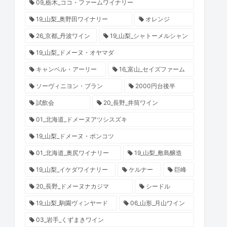
09_栃木_ココ・ファームワイナリー
19_山梨_奥野田ワイナリー
オレンジ
26_京都_丹波ワイン
19_山梨_シャトーメルシャン
19_山梨_ドメーヌ・オヤマダ
キャンベル・アーリー
16_富山_セイズファーム
ソーヴィニヨン・ブラン
2000円台後半
試飲会
20_長野_井筒ワイン
01_北海道_ドメーヌアツシスズキ
19_山梨_ドメーヌ・ポンコツ
01_北海道_奥尻ワイナリー
19_山梨_敷島醸造
19_山梨_イケダワイナリー
ケルナー
巨峰
20_長野_ドメーヌナカジマ
シードル
19_山梨_駒園ヴィンヤード
06_山形_月山ワイン
03_岩手_くずまきワイン