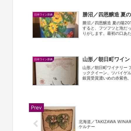
勝沼／四恩醸造 夏の陽
日本ワイン辞典
勝沼／四恩醸造 夏の陽20
すると、フツフツと泡だ
りがします。最初の口あた
山形／朝日町ワイン
日本ワイン辞典
山形／朝日町ワイナリー 
ッククイーン、ツバイゲルトレーベ
銀賞受賞濃いめの赤紫色、
北海道／TAKIZAWA WINA
ケルナー