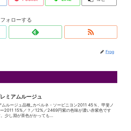
gをフォローする
Frog
プレミアムルージュ
ムルージュ品種_カベルネ・ソービニヨン2011 45％、甲斐ノ
ロー2011 15%／？／12%／2469円紫の色味が濃い赤紫色です
。少し淵が茶色がかっても...