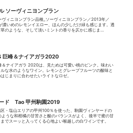
ル ソーヴィニヨンブラン
ーヴィニヨンブラン品種_ソーヴィニヨンブラン／2013年／
色味が濃いめのレモンイエロー、ほんの少しだけ緑も感じます。透
草のような、そして淡いミントの香りを仄かに感じま...
FES 巨峰＆ナイアガラ2020
ES 巨峰＆ナイアガラ 2020は、見ためは可愛い桃のピンク。味わい
ラルな水のようなワイン。レモンとグレープフルーツの酸味と
のはじまりに合わせたいライトなロゼ。
ド Tao 甲州駒園2019
区・塩山エリアの甲州100％を使った、駒園ヴィンヤードの
柚子のような和柑橘の甘苦さと酸のバランスがよく、後半で蜜の甘
ュまでスーッと入ってくる心地よい喉越しの白ワインです。