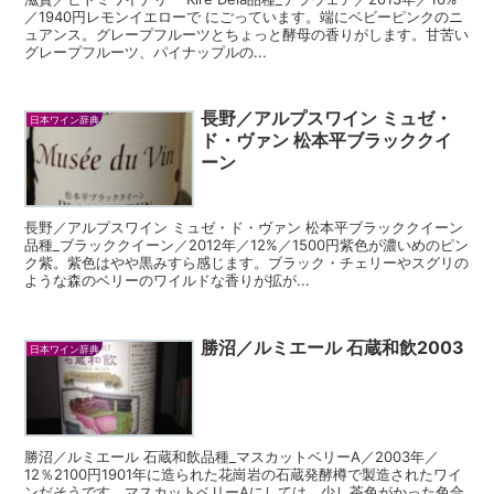
／1940円レモンイエローで にごっています。端にベビーピンクのニ
ュアンス。グレープフルーツとちょっと酵母の香りがします。甘苦い
グレープフルーツ、パイナップルの...
長野／アルプスワイン ミュゼ・
日本ワイン辞典
ド・ヴァン 松本平ブラッククイ
ーン
長野／アルプスワイン ミュゼ・ド・ヴァン 松本平ブラッククイーン
品種_ブラッククイーン／2012年／12%／1500円紫色が濃いめのピン
ク紫。紫色はやや黒みすら感じます。ブラック・チェリーやスグリの
ような森のベリーのワイルドな香りが拡が...
勝沼／ルミエール 石蔵和飲2003
日本ワイン辞典
勝沼／ルミエール 石蔵和飲品種_マスカットベリーA／2003年／
12％2100円1901年に造られた花崗岩の石蔵発酵樽で製造されたワイ
ンだそうです。マスカットベリーAにしては、少し茶色がかった色合