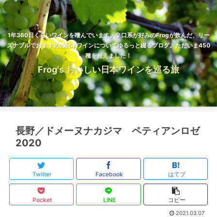
1年360日くらいワインを嗜んでいます。辛口系が好みのFrogが飲んだ、リー
ズナブルでおすすめの日本ワインについてゆるっと綴るブログ。ただいま450
種を超えました！
Frog's おいしい日本ワインを巡る旅
長野／ドメーヌナカジマ ペティアンロゼ
2020
Twitter
Facebook
はてブ
Pocket
LINE
コピー
2021.03.07