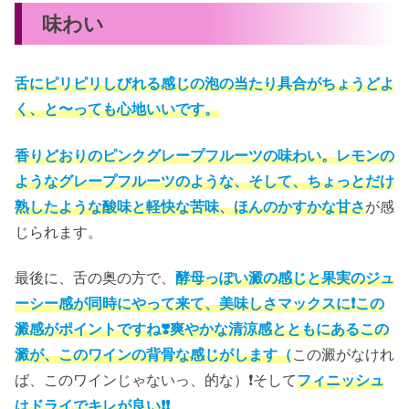
味わい
舌にピリピリしびれる感じの泡の当たり具合がちょうどよ
く、と〜っても心地いいです。
香りどおりのピンクグレープフルーツの味わい。レモンの
ようなグレープフルーツのような、そして、ちょっとだけ
熟したような酸味と軽快な苦味、ほんのかすかな甘さ
が感
じられます。
最後に、舌の奥の方で、
酵母っぽい澱の感じと果実のジュ
ーシー感が同時にやって来て、美味しさマックスに❗️この
澱感がポイントですね❣️爽やかな清涼感とともにあるこの
澱が、このワインの背骨な感じがします（
この澱がなけれ
ば、このワインじゃないっ、的な）❗️そして
フィニッシュ
はドライでキレが良い❗️❗️