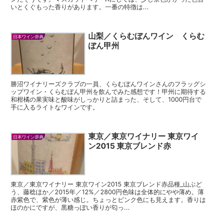
いとくぐもった香りがあります。一番の特徴は...
山梨／くらむぼんワイン くらむ
日本ワイン辞典
ぼん甲州
勝沼ワイナリーズクラブの一員、くらむぼんワインさんのフラッグシ
ップワイン・くらむぼん甲州を飲んでみた感想です！甲州に期待する
和柑橘の果実味と酸味がしっかりと詰まった、そして、1000円台で
手に入るライトなワインです。
東京／東京ワイナリー 東京ワイ
日本ワイン辞典
ン2015 東京ブレンド赤
東京／東京ワイナリー 東京ワイン2015 東京ブレンド赤品種_山ぶど
う、藤稔ほか／2015年／12%／2800円色味は全体的にやや薄め。薄
赤紫色で、紫色が薄い感じ。ちょっとピンク色にも見えます。香りは
ほのかにですが、黒糖っぽい香りが匂っ...