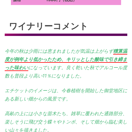
ワイナリーコメント
今年の秋は少雨には恵まれましたが気温は上がらず
積
算温
度が例年より低かったため、キリッとした酸味で引き締ま
った味わい
になっています。良く乾いた秋でアルコール度
数も普段より高い11％になりました。
エチケットのイメージは、今春植樹を開始した御堂地区に
ある新しい畑からの風景です。
高畝の上には小さな苗木たち、雑草に覆われた通路部分、
楽しそうに飛び交う蝶々やトンボ、そして畑から臨む美し
い山々を描きました。