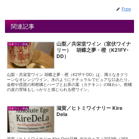
Frog
関連記事
山梨／共栄堂ワイン（室伏ワイナ
日本ワイン辞典
リー） 胡蝶之夢・橙（K21FY-
DD）
山梨・共栄堂ワイン 胡蝶之夢・橙（K21FY-DD）は、濁りなきクリ
ーンなオレンジワイン。水のようにナチュラルでピュアな口あたり。
金柑や琵琶の和柑橘とハーブとお茶の葉（カテキン）の味わい。柑橘
の皮の苦味もしっかりと感じられる橙ワイン。
滋賀／ヒトミワイナリー Kire
日本ワイン辞典
Dela
滋賀／ヒトミワイナリー Kire Dela品種_デラウェア／2013年／16%