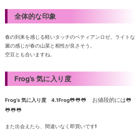
全体的な印象
春の到来を感じる軽いタッチのペティアンロゼ。ライトな
澱の感じが春の山菜と相性が良さそう。
空豆とも合いますね。
Frog’s 気に入り度
🐸🐸🐸 お値段的には🐸
Frog’s 気に入り度 4.1
Frog
🐸🐸🐸
また出会えたら、間違いなく即買いです❗️