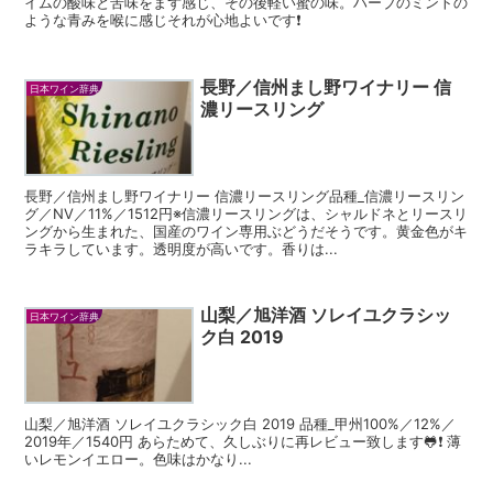
イムの酸味と苦味をまず感じ、その後軽い蜜の味。ハーブのミントの
ような青みを喉に感じそれが心地よいです❗️
長野／信州まし野ワイナリー 信
日本ワイン辞典
濃リースリング
長野／信州まし野ワイナリー 信濃リースリング品種_信濃リースリン
グ／NV／11%／1512円※信濃リースリングは、シャルドネとリースリ
ングから生まれた、国産のワイン専用ぶどうだそうです。黄金色がキ
ラキラしています。透明度が高いです。香りは...
山梨／旭洋酒 ソレイユクラシッ
日本ワイン辞典
ク白 2019
山梨／旭洋酒 ソレイユクラシック白 2019 品種_甲州100%／12%／
2019年／1540円 あらためて、久しぶりに再レビュー致します🐸❗️ 薄
いレモンイエロー。色味はかなり...