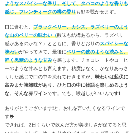
ようなスパイシーな香り。そして、タバコのような香りも
感じ、フレンチオークの樽の香り
も顔を覗かせます。
口に含むと、
ブラックベリー、カシス、ラズベリーのよう
な山のベリーの味わい（
酸味も結構あるから、ラズベリー
感があるのかな？）とともに、香りどおりの
スパイシーな
味わい
がやってきて、最後に
ベリーの皮のような渋みと、
軽く黒糖のような甘み
を感じます。チョコレートやコーヒ
ーのような甘みとも言えます。粘度はなく、かなりあっさ
りした感じで口の中を流れて行きますが、
味わいは起伏に
富みまた複雑味があり、ひと口の中に物語を楽しめるよう
な、そんな赤ワイン
です。でも、喉越しがいいんです
❗️
ありがとうございます
❗️
と、お礼を言いたくなるワインで
す
🐸
できれば、2日くらいで飲んだ方が美味しさが保てると思
います。そして、ゆったりめのブルゴーニュグラスで、ぜ