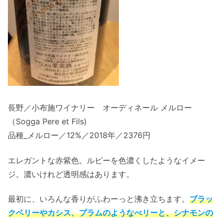
長野／小布施ワイナリー オーディネール メルロー
（Sogga Pere et Fils)
品種_メルロー／12%／2018年／2376円
エレガントな赤紫色。ルビーを色濃くしたようなイメー
ジ。濃いけれど透明感はあります。
最初に、いろんな香りがふわーっと沸き立ちます。
ブラッ
クベリーやカシス、プラムのようなべリーと、シナモンの