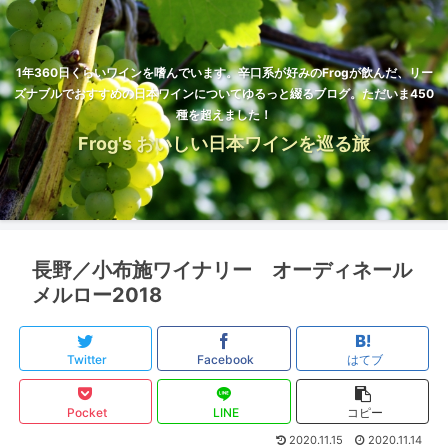
1年360日くらいワインを嗜んでいます。辛口系が好みのFrogが飲んだ、リー
ズナブルでおすすめの日本ワインについてゆるっと綴るブログ。ただいま450
種を超えました！
Frog's おいしい日本ワインを巡る旅
長野／小布施ワイナリー オーディネール
メルロー2018
Twitter
Facebook
はてブ
Pocket
LINE
コピー
2020.11.15
2020.11.14