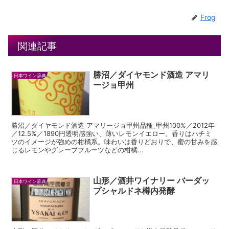
Frog
関連記事
勝沼／ダイヤモンド酒造 アマリ
日本ワイン辞典
ージョ甲州
勝沼／ダイヤモンド酒造 アマリージョ甲州品種_甲州100%／2012年
／12.5%／1890円透明感強い、薄いレモンイエロー。香りはハチミ
ツのイメージが強めの柑橘系。味わいは香りどおりで、蜜の甘みを感
じるレモンやグレープフルーツなどの柑橘...
山形／酒井ワイナリー バーダッ
日本ワイン辞典
プシャルドネ樽内発酵