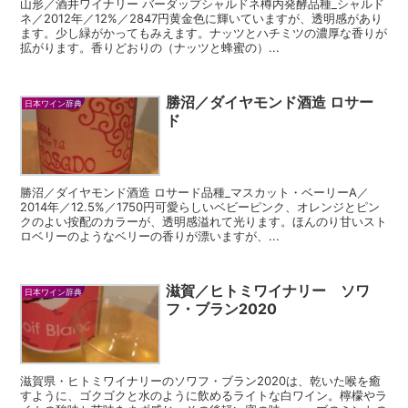
山形／酒井ワイナリー バーダップシャルドネ樽内発酵品種_シャルド
ネ／2012年／12%／2847円黄金色に輝いていますが、透明感があり
ます。少し緑がかってもみえます。ナッツとハチミツの濃厚な香りが
拡がります。香りどおりの（ナッツと蜂蜜の）...
勝沼／ダイヤモンド酒造 ロサー
日本ワイン辞典
ド
勝沼／ダイヤモンド酒造 ロサード品種_マスカット・ベーリーA／
2014年／12.5%／1750円可愛らしいベビーピンク、オレンジとピン
クのよい按配のカラーが、透明感溢れて光ります。ほんのり甘いスト
ロベリーのようなベリーの香りが漂いますが、...
滋賀／ヒトミワイナリー ソワ
日本ワイン辞典
フ・ブラン2020
滋賀県・ヒトミワイナリーのソワフ・ブラン2020は、乾いた喉を癒
すように、ゴクゴクと水のように飲めるライトな白ワイン。檸檬やラ