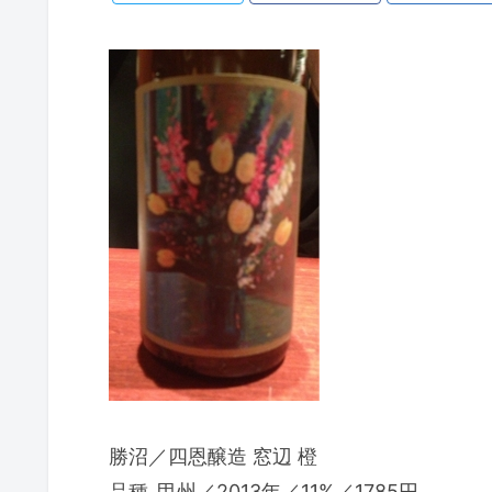
勝沼／四恩醸造 窓辺 橙
品種_甲州／2013年／11%／1785円