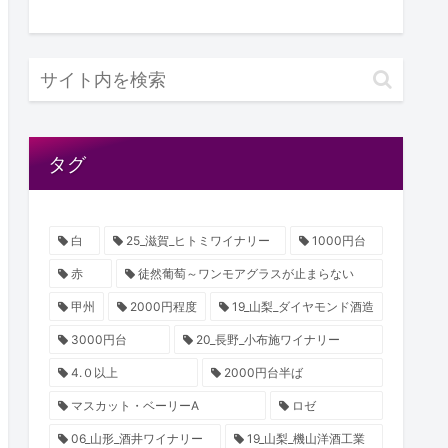
タグ
白
25_滋賀_ヒトミワイナリー
1000円台
赤
徒然葡萄～ワンモアグラスが止まらない
甲州
2000円程度
19_山梨_ダイヤモンド酒造
3000円台
20_長野_小布施ワイナリー
4.０以上
2000円台半ば
マスカット・ベーリーA
ロゼ
06_山形_酒井ワイナリー
19_山梨_機山洋酒工業