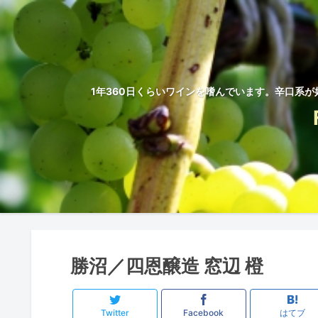
1年360日くらいワインを嗜んでいます。辛口系が
勝沼／四恩醸造 窓辺 橙
Twitter
Facebook
はてブ