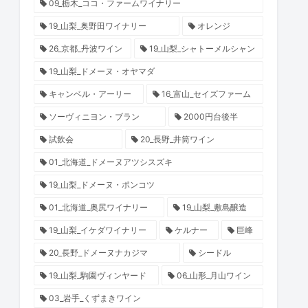
09_栃木_ココ・ファームワイナリー
19_山梨_奥野田ワイナリー
オレンジ
26_京都_丹波ワイン
19_山梨_シャトーメルシャン
19_山梨_ドメーヌ・オヤマダ
キャンベル・アーリー
16_富山_セイズファーム
ソーヴィニヨン・ブラン
2000円台後半
試飲会
20_長野_井筒ワイン
01_北海道_ドメーヌアツシスズキ
19_山梨_ドメーヌ・ポンコツ
01_北海道_奥尻ワイナリー
19_山梨_敷島醸造
19_山梨_イケダワイナリー
ケルナー
巨峰
20_長野_ドメーヌナカジマ
シードル
19_山梨_駒園ヴィンヤード
06_山形_月山ワイン
03_岩手_くずまきワイン