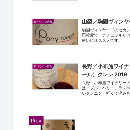
山梨／駒園ヴィンヤード
日本ワイン辞典
駒園ヴィンヤードのセカン
円程度で、ナチュラルだ
使いにオススメです。
長野／小布施ワイナリー 
日本ワイン辞典
ール）クレレ 2019
長野・小布施ワイナリーのSog
は、ブルーベリー、ラズ
いタンニン、軽くて深み