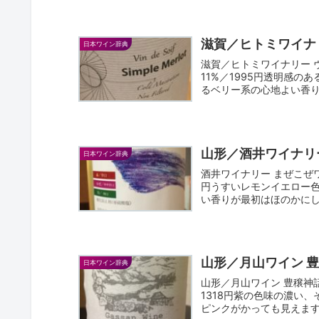
滋賀／ヒトミワイナ
日本ワイン辞典
滋賀／ヒトミワイナリー 
11%／1995円透明感
るベリー系の心地よい香り
山形／酒井ワイナリ
日本ワイン辞典
酒井ワイナリー まぜこぜ
円うすいレモンイエロー
い香りが最初はほのかにし
山形／月山ワイン 
日本ワイン辞典
山形／月山ワイン 豊穣神
1318円紫の色味の濃い
ピンクがかっても見えます