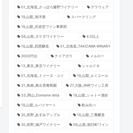
01_北海道_さっぽろ藤野ワイナリー
デラウェア
19_山梨_旭洋酒
スパークリング
19_山梨_共栄堂ワイン事業部
06_山形_タケダワイナリー
4.0以上
19_山梨_四恩醸造
01_北海道_TAKIZAWA WINARY
2000円台
ナイアガラ
メルロー
13_東京_東京ワイナリー
シャルドネ
01_北海道_ドメーヌ・ユイ
19_山梨_ルミエール
31_鳥根_奥出雲葡萄園
27_大阪_仲村ワイン工房
33_岡山_Domaine tetta
19_山梨_シャトー酒折
19_山梨_ルバイヤート
飲み比べ
20_長野_あずみアップル
19_山梨_三養醸造
20_長野_城戸ワイナリー
06_山形_朝日町ワイン