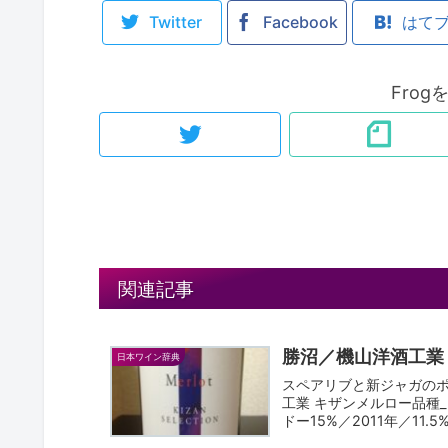
Twitter
Facebook
はて
Fro
関連記事
勝沼／機山洋酒工業
日本ワイン辞典
スペアリブと新ジャガの
工業 キザンメルロー品種
ドー15%／2011年／11.