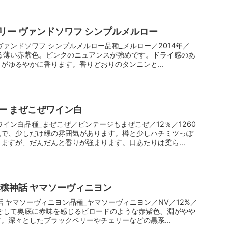
リー ヴァンドソワフ シンプルメルロー
ヴァンドソワフ シンプルメルロー品種_メルロー／2014年／
のある薄い赤紫色。ピンクのニュアンスが強めです。ドライ感のあ
がゆるやかに香ります。香りどおりのタンニンと...
ー まぜこぜワイン白
ワイン白品種_まぜこぜ／ビンテージもまぜこぜ／12％／1260
色で、少しだけ緑の雰囲気があります。樽と少しハチミツっぽ
ますが、だんだんと香りが強まります。口あたりは柔ら...
豊穣神話 ヤマソーヴィニヨン
話 ヤマソーヴィニヨン品種_ヤマソーヴィニヨン／NV／12%／
、そして奥底に赤味を感じるビロードのような赤紫色、淵がやや
。深々としたブラックベリーやチェリーなどの黒系...