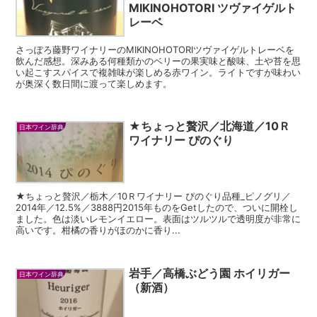
MIKINOHOTORI ツヴァイゲルト
レーベ
さっぽろ藤野ワイナリーのMIKINOHOTORIツヴァイゲルトレーベを
飲んだ感想。深みある何種類かのベリーの果実味と酸味、土や苔を思
い起こすスパイスで複雑味が楽しめる赤ワイン。ライトですが味わい
が奥深く数日間に渡って楽しめます。
★ちょっと贅沢／北海道／10Ｒ
日本ワイン辞典
ワイナリー ぴのぐり
★ちょっと贅沢／栃木／10Ｒワイナリー ぴのぐり品種_ピノグリ／
2014年／12.5%／3888円2015年ものをGetしたので、ついに開栓し
ました。色は淡いレモンイエロー。表面はツルツルで透明度が非常に
高いです。柑橘の香りがほのかに香り...
岩手／高橋ぶどう園 ホイリガー
日本ワイン辞典
（新酒）