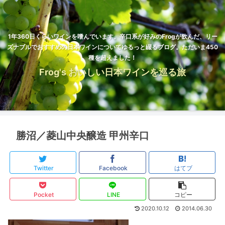
1年360日くらいワインを嗜んでいます。辛口系が好みのFrogが飲んだ、リー
ズナブルでおすすめの日本ワインについてゆるっと綴るブログ。ただいま450
種を超えました！
Frog's おいしい日本ワインを巡る旅
勝沼／菱山中央醸造 甲州辛口
Twitter
Facebook
はてブ
Pocket
LINE
コピー
2020.10.12
2014.06.30