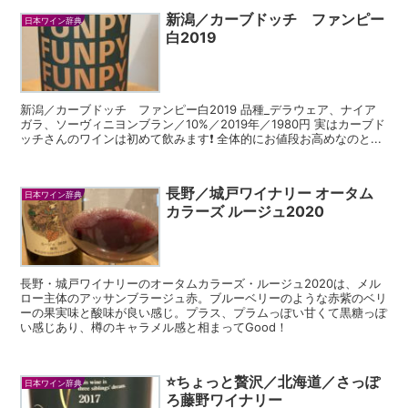
新潟／カーブドッチ ファンピー
日本ワイン辞典
白2019
新潟／カーブドッチ ファンピー白2019 品種_デラウェア、ナイア
ガラ、ソーヴィニヨンブラン／10%／2019年／1980円 実はカーブド
ッチさんのワインは初めて飲みます❗️ 全体的にお値段お高めなのと...
長野／城戸ワイナリー オータム
日本ワイン辞典
カラーズ ルージュ2020
長野・城戸ワイナリーのオータムカラーズ・ルージュ2020は、メル
ロー主体のアッサンブラージュ赤。ブルーベリーのような赤紫のベリ
ーの果実味と酸味が良い感じ。プラス、プラムっぽい甘くて黒糖っぽ
い感じあり、樽のキャラメル感と相まってGood！
⭐️ちょっと贅沢／北海道／さっぽ
日本ワイン辞典
ろ藤野ワイナリー