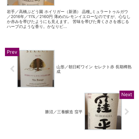
岩手／高橋ぶどう園 ホイリガー（新酒） 品種_ミュラートゥルガウ
／2016年／11%／2160円 薄めのレモンイエローなのですが、心なし
か赤みを帯びたようにも見えます。 苦味を帯びた青くささを感じる
ハーブのような香り。かなりビ...
山形／朝日町ワイン セレクト赤 長期樽熟
成
勝沼／三養醸造 窪平