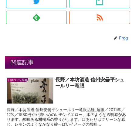
Frog
関連記事
長野／本坊酒造 信州安曇平シュ
日本ワイン辞典
ールリー竜眼
長野／本坊酒造 信州安曇平シュールリー竜眼品種_竜眼／2011年／
12%／1580円やや濃いめのレモンイエロー、水のような透明感があ
ります。酸味ある柑橘系の香りがします。口あたりはクリーンな感
じ、レモンのようなかなり酸っぱいイメージの酸味...