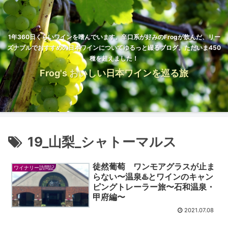
1年360日くらいワインを嗜んでいます。辛口系が好みのFrogが飲んだ、リー
ズナブルでおすすめの日本ワインについてゆるっと綴るブログ。ただいま450
種を超えました！
Frog's おいしい日本ワインを巡る旅
19_山梨_シャトーマルス
徒然葡萄 ワンモアグラスが止ま
ワイナリー訪問記
らない〜温泉♨️とワインのキャン
ピングトレーラー旅〜石和温泉・
甲府編〜
2021.07.08