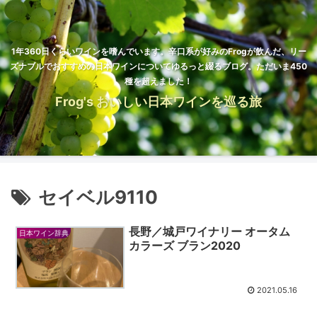
1年360日くらいワインを嗜んでいます。辛口系が好みのFrogが飲んだ、リー
ズナブルでおすすめの日本ワインについてゆるっと綴るブログ。ただいま450
種を超えました！
Frog's おいしい日本ワインを巡る旅
セイベル9110
長野／城戸ワイナリー オータム
日本ワイン辞典
カラーズ ブラン2020
2021.05.16